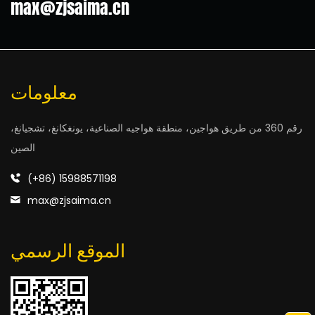
max@zjsaima.cn
معلومات
رقم 360 من طريق هواجين، منطقة هواجيه الصناعية، يونغكانغ، تشجيانغ،
الصين
(+86) 15988571198
max@zjsaima.cn
الموقع الرسمي