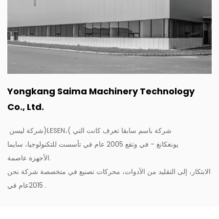
Yongkang Saima Machinery Technology
Co., Ltd.
شركة
باسم
سابقا
تعرف
كانت
التي
)،
LESEN
(
شركة ليسن
يونغكانغ -
في
وتقع
2005
عام
في
تأسست
للتكنولوجيا،
سايما
.
الأجهزة
عاصمة
ن
الابتكار،
إلى
التقليد
من
الأدوات،
محركات
تصنيع
في
متخصصة
شركة
نحن
.
2015
عام
في