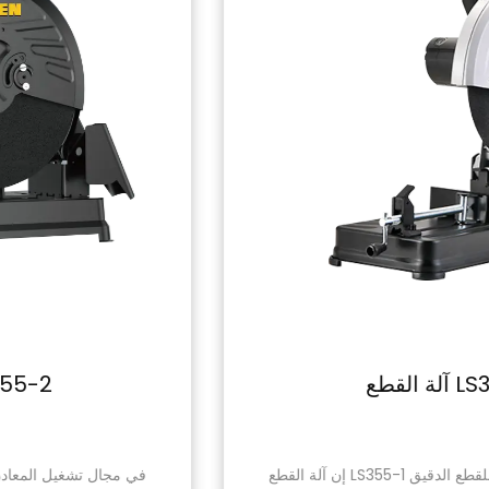
آلة القطع LS355-1
إن آلة القطع LS355-1 هي أداة حديثة مصممة للقطع الدقيق