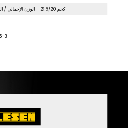
21.5/20 كجم
الوزن
الإجمالي
/
ال
السابق：آل