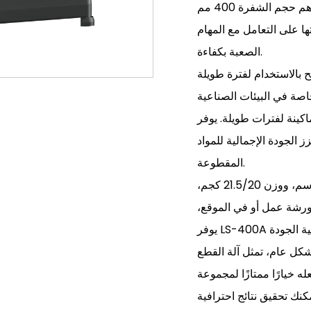
الماكينة من قطع أنواع المعادن المختلفة بسهولة. يساهم حجم الشفرة 400 مم
الدقيقة في قدرتها على التعامل مع المهام
الصعبة بكفاءة.
 بالاستخدام لفترة طويلة
خاصة في البيئات الصناعية
ويلة. يوفر LS-400A أيضًا أسطح قطع ناعمة
الجودة الإجمالية للمواد
المقطوعة.
الأبعاد المدمجة للماكينة، بحجم صندوق 60 × 36 × 42 سم، ووزن 21.5/20 كجم،
ورشة عمل أو في الموقع،
 عام، تمثل آلة القطع LS-400A استثمارًا موثوقًا به لأي شخص يبحث عن أداة
له خيارًا ممتازًا لمجموعة
نك تحقيق نتائج احترافية