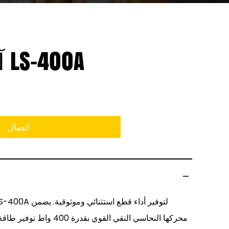
آلة القطع LS-400A
اتصال
محركها النحاسي النقي القوي بق