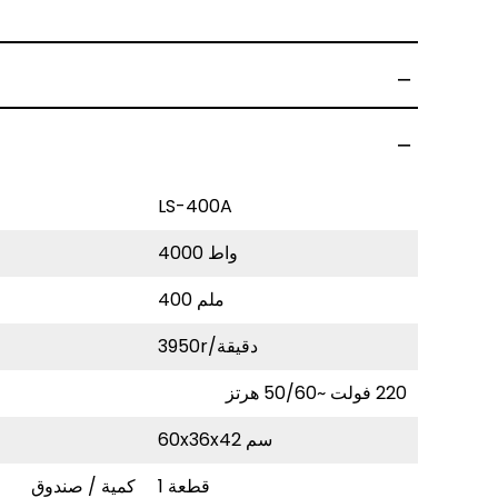
LS-400A
4000 واط
400 ملم
3950r/دقيقة
220
فولت
~50/60
هرتز
60x36x42 سم
1 قطعة
كمية / صندوق