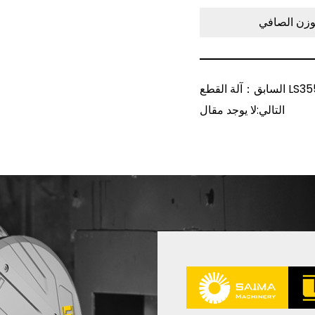
وزن
الصافي
ة القطع LS355-3
التالي:لا يوجد مقال