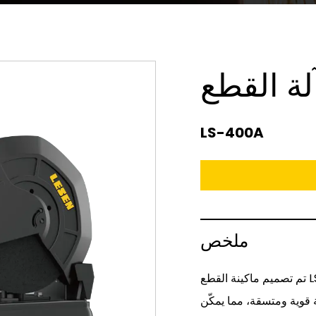
LS-400A
ملخص
تم تصميم ماكينة القطع LS-400A لتوفير أداء قطع استثنائي وموثوقية. يضمن
درة 400 واط توفير طاقة قوية ومتسقة، مما يمكّن