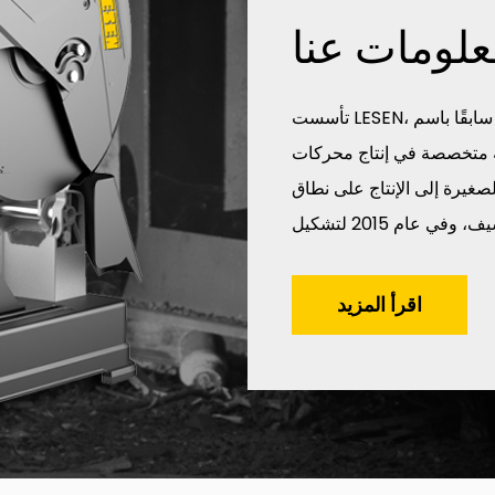
علومات عنا
تأسست LESEN، المعروفة سابقًا باسم Saima Technology، في عام 2005
كة متخصصة في إنتاج محركات
لصغيرة إلى الإنتاج على نطاق
اقرأ المزيد